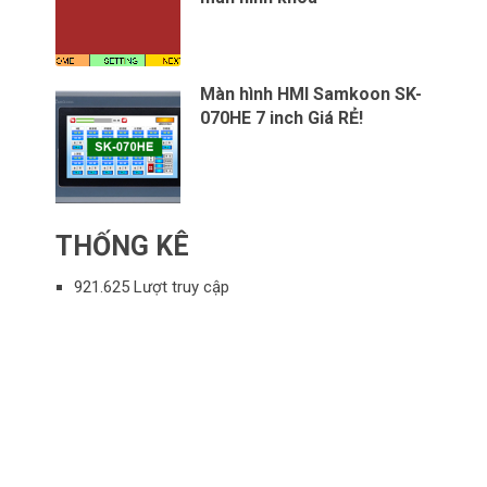
Màn hình HMI Samkoon SK-
070HE 7 inch Giá RẺ!
THỐNG KÊ
921.625 Lượt truy cập