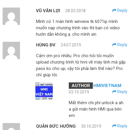
VŨ VĂN LỢI
28.03.2018
Reply
Mình có 1 màn hình winview tk 6071ip mình
muốn nạp chương trình vào thì bạn có video
hướn dẫn không ạ. cho mình xin
HÙNG ĐV
24.07.2019
Reply
Cảm ơm pro nhiều. Pro cho hỏi tôi muốn
upload chương trình từ hmi về máy tính mà gặp
pass ko cho up, vậy tôi phải làm thế nào? Pro
chỉ giúp tôi.
HMIVIETNAM
03.10.2019
Reply
Mất thêm chi phí unlock a ah.
a gửi màn hình HMI qua bên
em
QUẢN ĐỨC HƯỜNG
30.10.2019
Reply