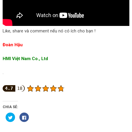
Like, share và comment nếu nó có ích cho bạn !
Đoàn Hậu
HMI Việt Nam Co., Ltd
.
4.7
18
CHIA SẺ:
Bấm
Nhấn
để
vào
chia
chia
sẻ
sẻ
trên
trên