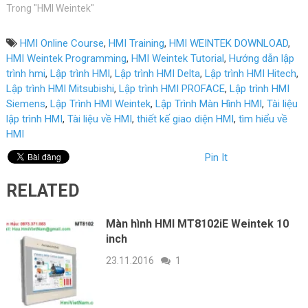
Trong "HMI Weintek"
HMI Online Course
,
HMI Training
,
HMI WEINTEK DOWNLOAD
,
HMI Weintek Programming
,
HMI Weintek Tutorial
,
Hướng dẫn lập
trình hmi
,
Lập trình HMI
,
Lập trình HMI Delta
,
Lập trình HMI Hitech
,
Lập trình HMI Mitsubishi
,
Lập trình HMI PROFACE
,
Lập trình HMI
Siemens
,
Lập Trình HMI Weintek
,
Lập Trình Màn Hình HMI
,
Tài liệu
lập trình HMI
,
Tài liệu về HMI
,
thiết kế giao diện HMI
,
tìm hiểu về
HMI
Pin It
RELATED
Màn hình HMI MT8102iE Weintek 10
inch
23.11.2016
1