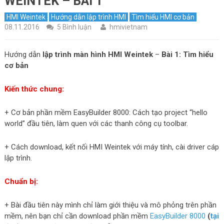
WEINTEK – BÀI 1
HMI Weintek
Hướng dẫn lập trình HMI
Tìm hiểu HMI cơ bản
08.11.2016
5 Bình luận
hmivietnam
Hướng dẫn
lập trình màn hình
HMI Weintek
–
Bài 1: Tìm hiểu
cơ bản
Kiến thức chung:
+ Cơ bản phần mềm EasyBuilder 8000: Cách tạo project “hello
world” đầu tiên, làm quen với các thanh công cụ toolbar.
+ Cách download, kết nối HMI Weintek với máy tính, cài driver cáp
lập trình.
Chuẩn bị:
+ Bài đầu tiên này mình chỉ làm giới thiệu và mô phỏng trên phần
mềm, nên bạn chỉ cần download phần mềm
EasyBuilder 8000
(
tại