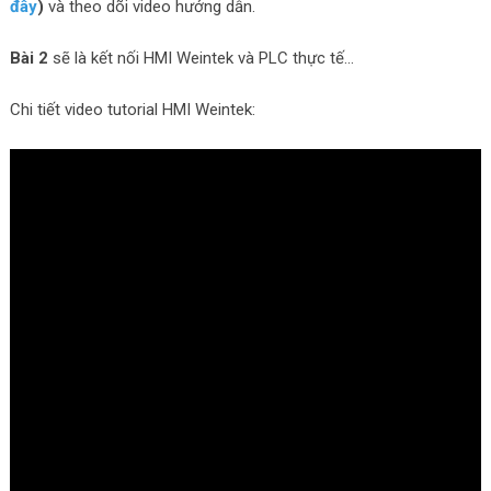
đây
)
và theo dõi video hướng dẫn.
Bài 2
sẽ là kết nối HMI Weintek và PLC thực tế…
Chi tiết video tutorial HMI Weintek: