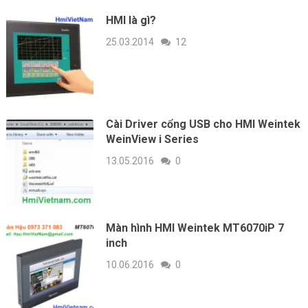
HMI là gì?
25.03.2014
12
Cài Driver cổng USB cho HMI Weintek
WeinView i Series
13.05.2016
0
Màn hình HMI Weintek MT6070iP 7
inch
10.06.2016
0