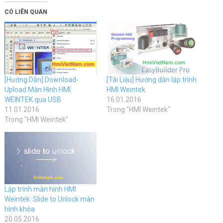
Twitter
Facebook
(Opens
(Opens
CÓ LIÊN QUAN
in
in
new
new
window)
window)
[Hướng Dẫn] Download-
[Tài Liệu] Hướng dẫn lập trình
Upload Màn Hình HMI
HMI Weintek
WEINTEK qua USB
16.01.2016
11.01.2016
Trong "HMI Weintek"
Trong "HMI Weintek"
Lập trình màn hình HMI
Weintek: Slide to Unlock màn
hình khóa
20.05.2016