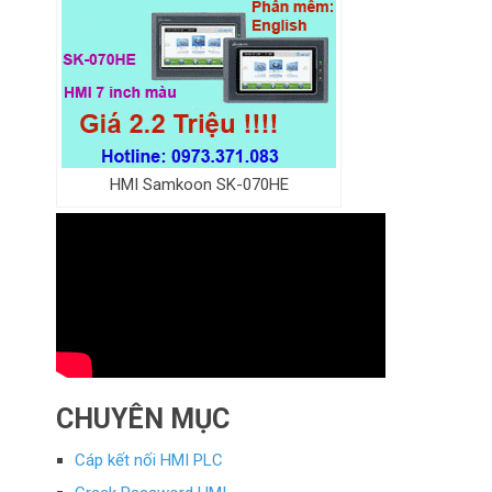
HMI Samkoon SK-070HE
CHUYÊN MỤC
Cáp kết nối HMI PLC