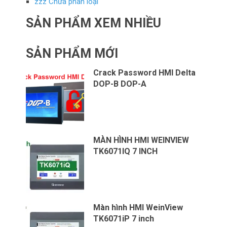
zzz Chưa phân loại
SẢN PHẨM XEM NHIỀU
SẢN PHẨM MỚI
Crack Password HMI Delta
DOP-B DOP-A
MÀN HÌNH HMI WEINVIEW
TK6071IQ 7 INCH
Màn hình HMI WeinView
TK6071iP 7 inch