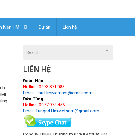
h Kiện HMI
Dự án
Liên hệ
LIÊN HỆ
Đoàn Hậu
Hotline: 0973.371.083
ính
Email: Hau.Hmivietnam@gmail.com
HMI
Đức Tùng
 ứng
Hotline: 0977.973.455
Email: Tungnd.Hmivietnam@gmail.com
Công ty TNHH Thương mại và Kỹ thuật HMI