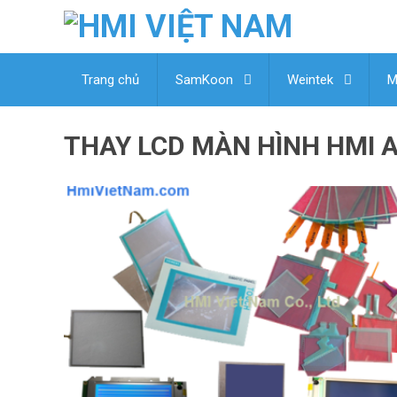
Trang chủ
SamKoon
Weintek
M
THAY LCD MÀN HÌNH HMI 