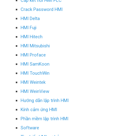
Cáp kết nối HMI PLC
Crack Password HMI
HMI Delta
HMI Fuji
HMI Hitech
HMI Mitsubishi
HMI Proface
HMI SamKoon
HMI TouchWin
HMI Weintek
HMI WeinView
Hướng dẫn lập trình HMI
Kính cảm ứng HMI
Phần mềm lập trình HMI
Software