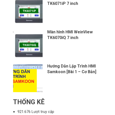
TK6071iP 7 inch
Màn hình HMI WeinView
TK6070iQ 7 inch
Hướng Dẫn Lập Trình HMI
Samkoon [Bài 1 – Cơ Bản]
THỐNG KÊ
921.676 Lượt truy cập