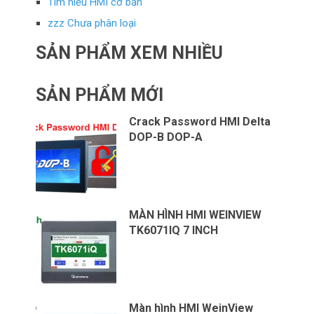
Tìm hiểu HMI cơ bản
zzz Chưa phân loại
SẢN PHẨM XEM NHIỀU
SẢN PHẨM MỚI
Crack Password HMI Delta
DOP-B DOP-A
MÀN HÌNH HMI WEINVIEW
TK6071IQ 7 INCH
Màn hình HMI WeinView