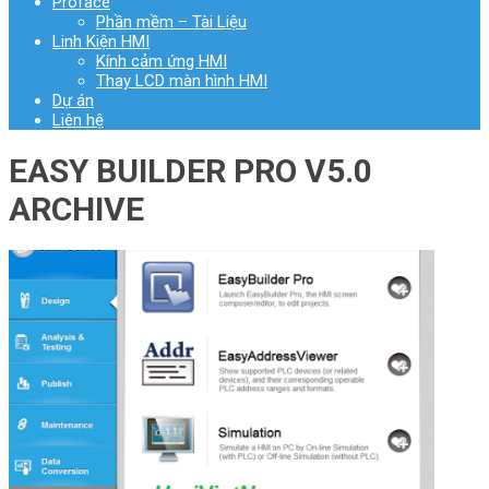
Proface
Phần mềm – Tài Liệu
Linh Kiện HMI
Kính cảm ứng HMI
Thay LCD màn hình HMI
Dự án
Liên hệ
EASY BUILDER PRO V5.0
ARCHIVE