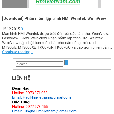
[Download] Phần mềm lập trình HMI Weintek WeinView
12.12.2015
3
Màn hình HMI Weintek được biết đến với các tên như: WeinView,
EasyView, Eview, WeinView. Phần mềm lập trình HMI Weintek
WeinView cập nhật bản mới nhất cho các dòng mới ra như
MT800iE, MT8000XE, TK6070iP, TK6070iQ và bao gồm phiên bản …
Continue reading...
LIÊN HỆ
Đoàn Hậu
Hotline: 0973.371.083
Email: Hau.Hmivietnam@gmail.com
Đức Tùng
Hotline: 0977.973.455
Email: Tungnd.Hmivietnam@gmail.com