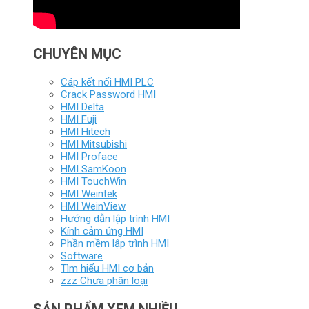
CHUYÊN MỤC
Cáp kết nối HMI PLC
Crack Password HMI
HMI Delta
HMI Fuji
HMI Hitech
HMI Mitsubishi
HMI Proface
HMI SamKoon
HMI TouchWin
HMI Weintek
HMI WeinView
Hướng dẫn lập trình HMI
Kính cảm ứng HMI
Phần mềm lập trình HMI
Software
Tìm hiểu HMI cơ bản
zzz Chưa phân loại
SẢN PHẨM XEM NHIỀU