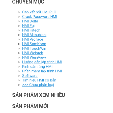
CHUYÊN MỤC
Cáp kết nối HMI PLC
Crack Password HMI
HMI Delta
HMI Fuji
HMI Hitech
HMI Mitsubishi
HMI Proface
HMI SamKoon
HMI TouchWin
HMI Weintek
HMI WeinView
Hướng dẫn lập trình HMI
Kính cảm ứng HMI
Phần mềm lập trình HMI
Software
Tìm hiểu HMI cơ bản
zzz Chưa phân loại
SẢN PHẨM XEM NHIỀU
SẢN PHẨM MỚI