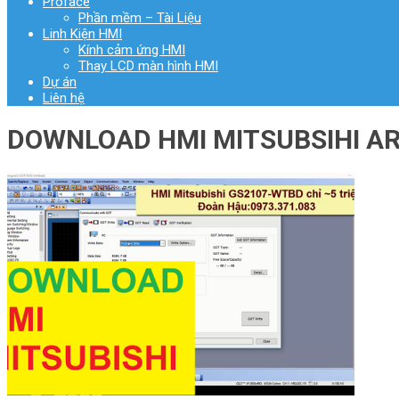
Proface
Phần mềm – Tài Liệu
Linh Kiện HMI
Kính cảm ứng HMI
Thay LCD màn hình HMI
Dự án
Liên hệ
DOWNLOAD HMI MITSUBSIHI A